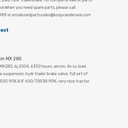
 2wd, hydr trailerbrake, for complete sale or parts
tionWhen you need spare parts, please call
989 or emailusedpartssales@koopvanderwal.com
uest
um MX 285
X285, bj 2004, 6350 hours, aircon, 4x sv, load
e suspension, hydr trailer brake valve, full set of
R30 90% & IF 650/70R38 90%, very nice tractor