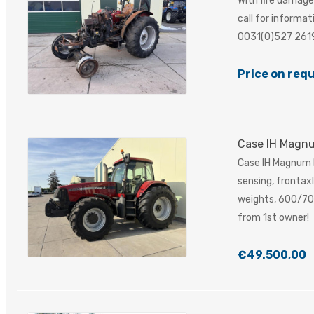
With fire damage,
call for informa
0031(0)527 261
Price on req
Case IH Magn
Case IH Magnum M
sensing, frontaxl
weights, 600/70
from 1st owner!
€49.500,00