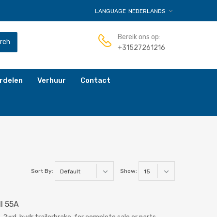
LANGUAGE
NEDERLANDS
Bereik ons op:
rch
+31527261216
rdelen
Verhuur
Contact
Sort By:
Show:
ll 55A