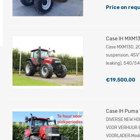
Price on req
Case IH MXM1
Case MXM130, 200
suspension, 4SV''
leaking), 540/54
€19.500,00
Case IH Puma 
DIVERSE NEW HO
VOOR VERHUUR 8
VOORLADER.Mode