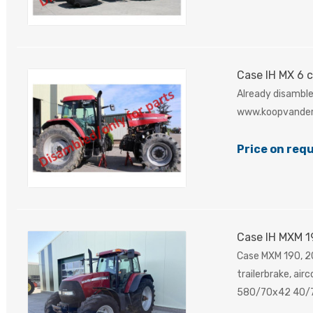
Case IH MX 6 c
Already disambled
www.koopvander
Price on req
Case IH MXM 1
Case MXM 190, 20
trailerbrake, ai
580/70x42 40/7