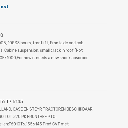
uest
30
5, 10833 hours, frontlift, Frontaxle and cab
s, Cabine suspension, small crack in roof (Not
0E/1000,For now it needs a new shock absorber.
T6 T7 6145
LLAND, CASE EN STEYR TRACTOREN BESCHIKBAAR
0 TOT 270 PK FRONTHEF PTO,
llen:T6010T6.1556145 Profi CVT met