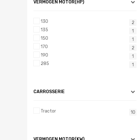
VERMOGEN MOTOR(HP)
130
2
135
1
150
1
170
2
190
1
285
1
CARROSSERIE
Tractor
10
VERMOGEN MOTOR(KW)