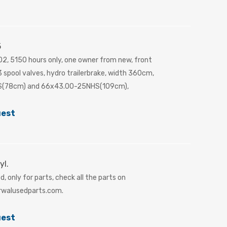
5
2, 5150 hours only, one owner from new, front
3 spool valves, hydro trailerbrake, width 360cm,
(78cm) and 66x43.00-25NHS(109cm),
uest
yl.
, only for parts, check all the parts on
walusedparts.com.
uest