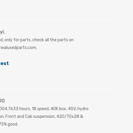
yl.
, only for parts, check all the parts on
walusedparts.com.
uest
90
04,7633 hours, 18 speed, 40K box. 4SV, hydro
rcon, Front and Cab suspension, 420/70x28 &
5% good.