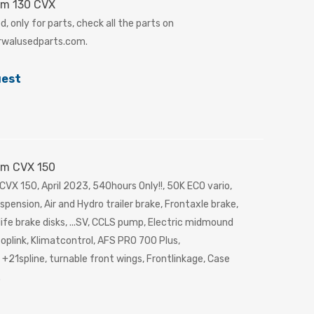
um 130 CVX
, only for parts, check all the parts on
walusedparts.com.
uest
um CVX 150
VX 150, April 2023, 540hours Only!!, 50K ECO vario,
pension, Air and Hydro trailer brake, Frontaxle brake,
ife brake disks, ...SV, CCLS pump, Electric midmound
toplink, Klimatcontrol, AFS PRO 700 Plus,
1spline, turnable front wings, Frontlinkage, Case
.