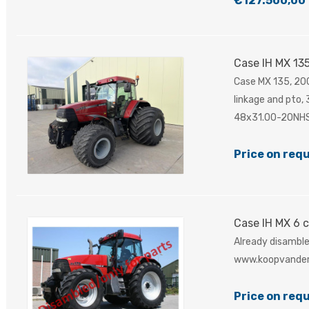
€127.500,00
Case IH MX 13
Case MX 135, 200
linkage and pto, 
48x31.00-20NHS
Price on req
Case IH MX 6 c
Already disambled
www.koopvander
Price on req