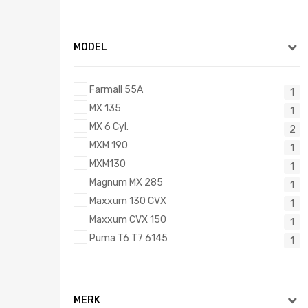
MODEL
Farmall 55A
1
MX 135
1
MX 6 Cyl.
2
MXM 190
1
MXM130
1
Magnum MX 285
1
Maxxum 130 CVX
1
Maxxum CVX 150
1
Puma T6 T7 6145
1
MERK