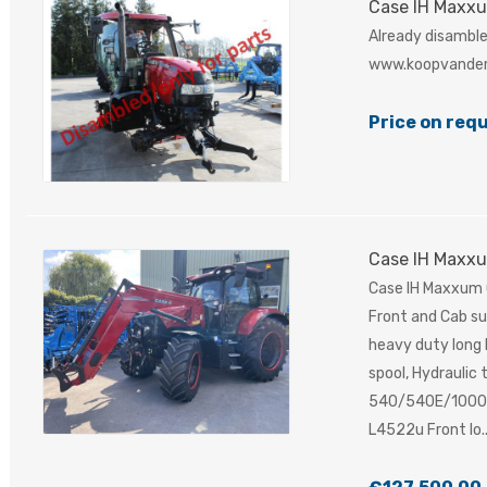
Case IH Maxx
Already disambled
www.koopvander
Price on req
Case IH Maxx
Case IH Maxxum C
Front and Cab sus
heavy duty long l
spool, Hydraulic 
540/540E/1000 +2
L4522u Front lo.