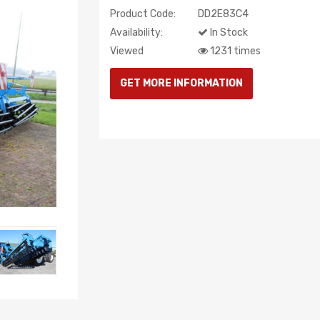
Product Code:
DD2E83C4
Availability:
In Stock
Viewed
1231 times