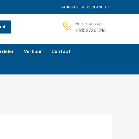
LANGUAGE
NEDERLANDS
Bereik ons op:
rch
+31527261216
rdelen
Verhuur
Contact